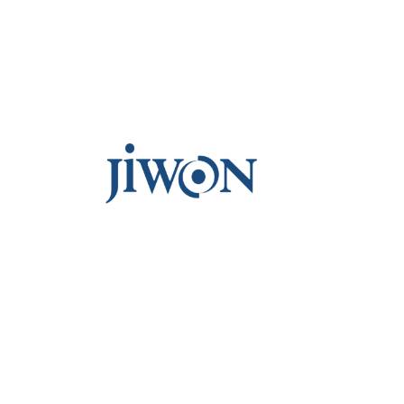
콘
텐
츠
로
바
로
가
기