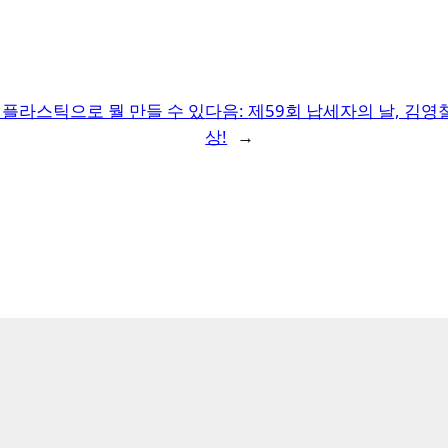
 플라스틱으로 뭘 만들 수 있
다음:
제59회 납세자의 날, 김
상!
→